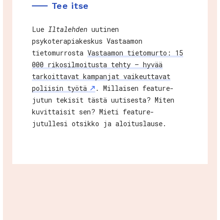
Tee itse
Lue
Iltalehden
uutinen
psykoterapiakeskus Vastaamon
tietomurrosta
Vastaamon tietomurto: 15
000 rikosilmoitusta tehty – hyvää
tarkoittavat kampanjat vaikeuttavat
poliisin työtä
. Millaisen feature-
jutun tekisit tästä uutisesta? Miten
kuvittaisit sen? Mieti feature-
jutullesi otsikko ja aloituslause.