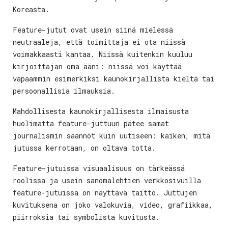
Koreasta.
Feature-jutut ovat usein siinä mielessä
neutraaleja, että toimittaja ei ota niissä
voimakkaasti kantaa. Niissä kuitenkin kuuluu
kirjoittajan oma ääni: niissä voi käyttää
vapaammin esimerkiksi kaunokirjallista kieltä tai
persoonallisia ilmauksia.
Mahdollisesta kaunokirjallisesta ilmaisusta
huolimatta feature-juttuun pätee samat
journalismin säännöt kuin uutiseen: kaiken, mitä
jutussa kerrotaan, on oltava totta.
Feature-jutuissa visuaalisuus on tärkeässä
roolissa ja usein sanomalehtien verkkosivuilla
feature-jutuissa on näyttävä taitto. Juttujen
kuvituksena on joko valokuvia, video, grafiikkaa,
piirroksia tai symbolista kuvitusta.