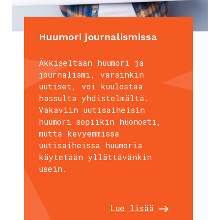
Huumori journalismissa
Äkkiseltään huumori ja
journalismi, varsinkin
uutiset, voi kuulostaa
hassulta yhdistelmältä.
Vakaviin uutisaiheisin
huumori sopiikin huonosti,
mutta kevyemmissä
uutisaiheissa huumoria
käytetään yllättävänkin
usein.