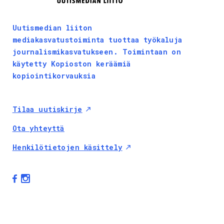
Uutismedian liiton
mediakasvatustoiminta tuottaa työkaluja
journalismikasvatukseen. Toimintaan on
käytetty Kopioston keräämiä
kopiointikorvauksia
Tilaa uutiskirje
Ota yhteyttä
Henkilötietojen käsittely