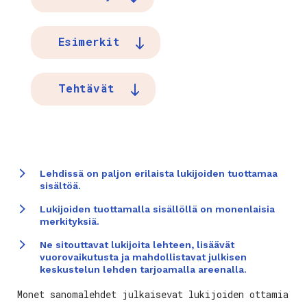
Esimerkit
Tehtävät
Lehdissä on paljon erilaista lukijoiden tuottamaa
sisältöä.
Lukijoiden tuottamalla sisällöllä on monenlaisia
merkityksiä.
Ne
sitouttavat lukijoita lehteen, lisäävät
vuorovaikutusta ja mahdollistavat julkisen
keskustelun lehden tarjoamalla areenalla.
Monet sanomalehdet julkaisevat lukijoiden ottamia