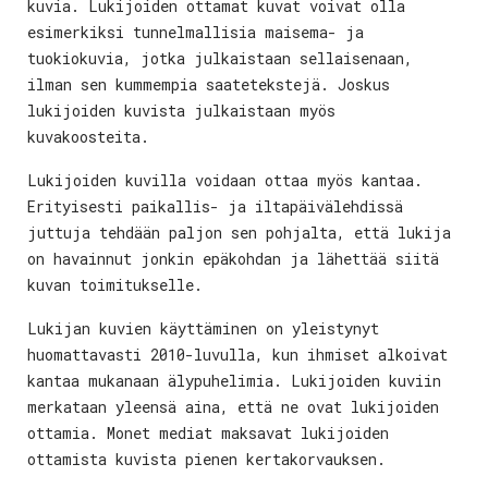
kuvia. Lukijoiden ottamat kuvat voivat olla
esimerkiksi tunnelmallisia maisema- ja
tuokiokuvia, jotka julkaistaan sellaisenaan,
ilman sen kummempia saatetekstejä. Joskus
lukijoiden kuvista julkaistaan myös
kuvakoosteita.
Lukijoiden kuvilla voidaan ottaa myös kantaa.
Erityisesti paikallis- ja iltapäivälehdissä
juttuja tehdään paljon sen pohjalta, että lukija
on havainnut jonkin epäkohdan ja lähettää siitä
kuvan toimitukselle.
Lukijan kuvien käyttäminen on yleistynyt
huomattavasti 2010-luvulla, kun ihmiset alkoivat
kantaa mukanaan älypuhelimia. Lukijoiden kuviin
merkataan yleensä aina, että ne ovat lukijoiden
ottamia. Monet mediat maksavat lukijoiden
ottamista kuvista pienen kertakorvauksen.